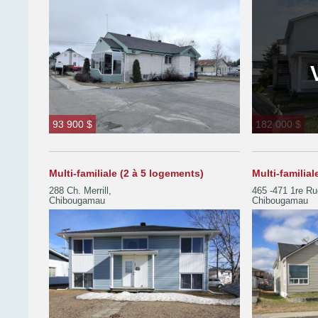
93 900 $
182 000 $
Multi-familiale (2 à 5 logements)
Multi-familial
288 Ch. Merrill,
465 -471 1re Ru
Chibougamau
Chibougamau