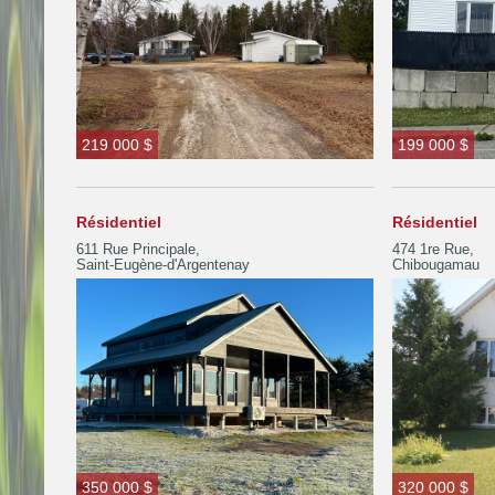
219 000 $
199 000 $
Résidentiel
Résidentiel
611 Rue Principale,
474 1re Rue,
Saint-Eugène-d'Argentenay
Chibougamau
350 000 $
320 000 $