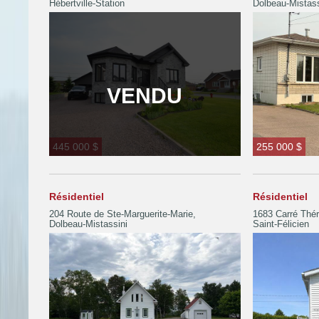
Hébertville-Station
Dolbeau-Mistass
VENDU
445 000 $
255 000 $
Résidentiel
Résidentiel
204 Route de Ste-Marguerite-Marie,
1683 Carré Théri
Dolbeau-Mistassini
Saint-Félicien