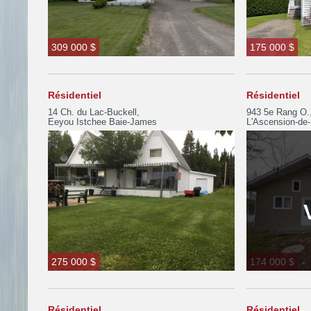
309 000 $
175 000 $
Résidentiel
Résidentiel
14 Ch. du Lac-Buckell,
943 5e Rang O.
Eeyou Istchee Baie-James
L'Ascension-de-
275 000 $
174 000 $
Résidentiel
Résidentiel