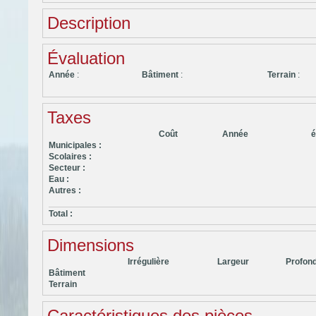
Description
Évaluation
Année
:
Bâtiment
:
Terrain
:
Taxes
Coût
Année
é
Municipales :
Scolaires :
Secteur :
Eau :
Autres :
Total :
Dimensions
Irrégulière
Largeur
Profon
Bâtiment
Terrain
Caractéristiques des pièces